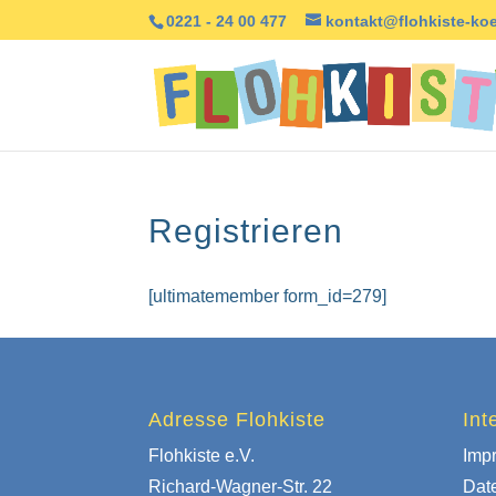
0221 - 24 00 477
kontakt@flohkiste-koe
Registrieren
[ultimatemember form_id=279]
Adresse Flohkiste
Int
Flohkiste e.V.
Imp
Richard-Wagner-Str. 22
Dat